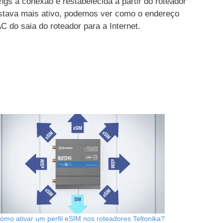
s a conexão é restabelecida a partir do roteador
stava mais ativo, podemos ver como o endereço
do saia do roteador para a Internet.
ómo ativar um perfil eSIM nos roteadores Teltonika?