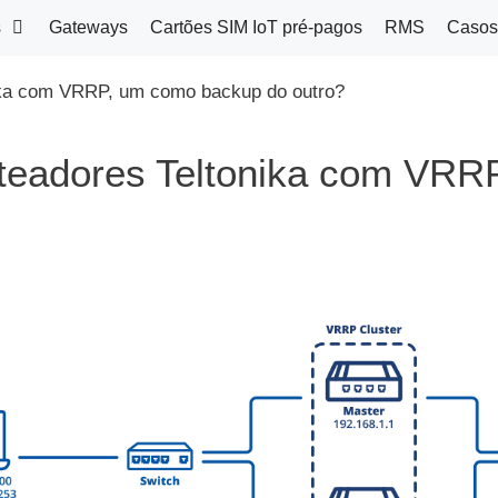
s
Gateways
Cartões SIM IoT pré-pagos
RMS
Casos
nika com VRRP, um como backup do outro?
oteadores Teltonika com VR