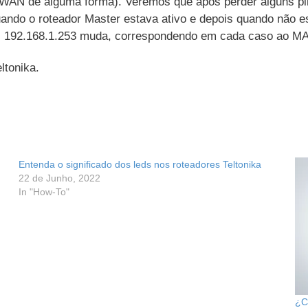
WAN de alguma forma). Veremos que após perder alguns ping
ndo o roteador Master estava ativo e depois quando não e
 192.168.1.253 muda, correspondendo em cada caso ao MAC 
ltonika.
Entenda o significado dos leds nos roteadores Teltonika
22 de Junho, 2022
In "How-To"
¿C