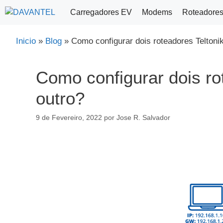
Saltar
Carregadores EV
Modems
Roteadore
para
o
Inicio
»
Blog
»
Como configurar dois roteadores Telto
conteúdo
Como configurar dois r
outro?
9 de Fevereiro, 2022
por
Jose R. Salvador