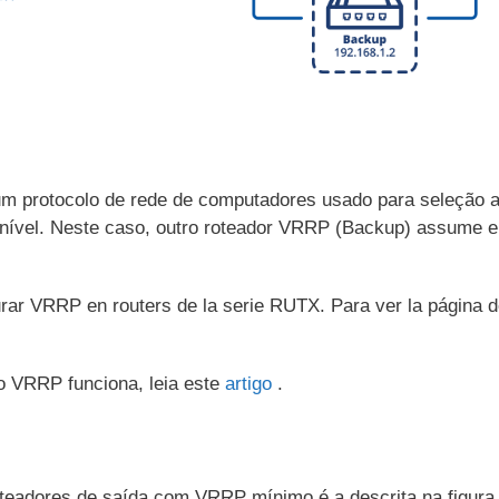
m protocolo de rede de computadores usado para seleção a
nível. Neste caso, outro roteador VRRP (Backup) assume e
urar VRRP en routers de la serie RUTX. Para ver la página
o VRRP funciona, leia este
artigo
.
eadores de saída com VRRP mínimo é a descrita na figura 