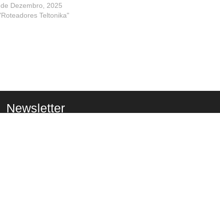
 de Dezembro, 2025
 "Roteadores Teltonika"
Newsletter
Deixe seu e-mail: