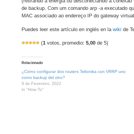
(retirando a energia ou desconectando a conexão 
de backup. Com um comando arp -a executado qua
MAC associado ao endereço IP do gateway virtual
Puedes leer este artículo en inglés en la
wiki
de Te
(
1
votos, promedio:
5,00
de 5)
Relacionado
¿Cómo configurar dos routers Teltonika con VRRP uno
como backup del otro?
9 de Fevereiro, 2022
In "How-To"