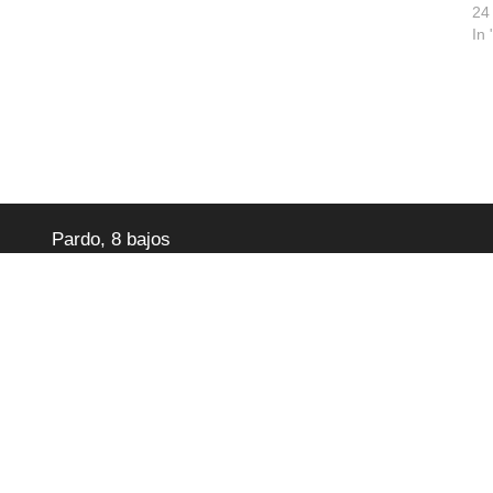
24
In
Pardo, 8 bajos
08027 Barcelona (SPAIN)
Tel: +34 93 3408712 – Fax: +34 93 3803342
info@davantel.com