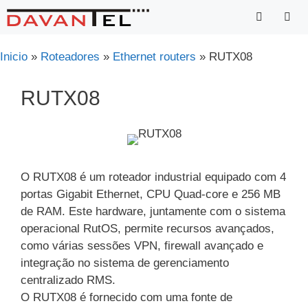
Saltar
para
o
Menu
Inicio
»
Roteadores
»
Ethernet routers
»
RUTX08
conteúdo
RUTX08
O RUTX08 é um roteador industrial equipado com 4
portas Gigabit Ethernet, CPU Quad-core e 256 MB
de RAM. Este hardware, juntamente com o sistema
operacional RutOS, permite recursos avançados,
como várias sessões VPN, firewall avançado e
integração no sistema de gerenciamento
centralizado RMS.
O RUTX08 é fornecido com uma fonte de