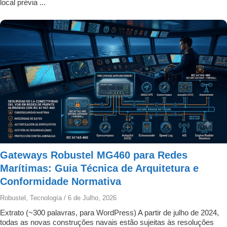
local prévia ...
Gateways Robustel MG460 para Redes
Marítimas: Guia Técnica de Arquitetura e
Conformidade Normativa
Robustel
,
Tecnología
/
6 de Julho, 2026
Extrato (~300 palavras, para WordPress) A partir de julho de 2024,
todas as novas construções navais estão sujeitas às resoluções