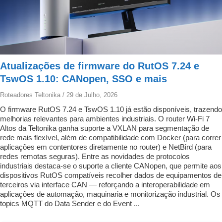
Atualizações de firmware do RutOS 7.24 e
TswOS 1.10: CANopen, SSO e mais
Roteadores Teltonika
/
29 de Julho, 2026
O firmware RutOS 7.24 e TswOS 1.10 já estão disponíveis, trazendo
melhorias relevantes para ambientes industriais. O router Wi-Fi 7
Altos da Teltonika ganha suporte a VXLAN para segmentação de
rede mais flexível, além de compatibilidade com Docker (para correr
aplicações em contentores diretamente no router) e NetBird (para
redes remotas seguras). Entre as novidades de protocolos
industriais destaca-se o suporte a cliente CANopen, que permite aos
dispositivos RutOS compatíveis recolher dados de equipamentos de
terceiros via interface CAN — reforçando a interoperabilidade em
aplicações de automação, maquinaria e monitorização industrial. Os
topics MQTT do Data Sender e do Event ...