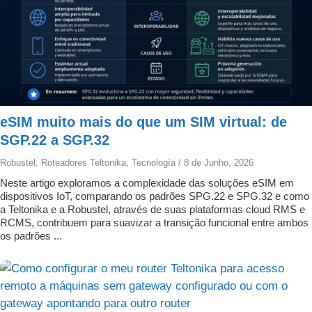
eSIM muito mais do que um SIM virtual: de
SGP.22 a SGP.32
Robustel
,
Roteadores Teltonika
,
Tecnología
/
8 de Junho, 2026
Neste artigo exploramos a complexidade das soluções eSIM em
dispositivos IoT, comparando os padrões SPG.22 e SPG.32 e como
a Teltonika e a Robustel, através de suas plataformas cloud RMS e
RCMS, contribuem para suavizar a transição funcional entre ambos
os padrões ...