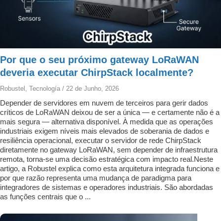
Por que o seu próximo gateway LoRaWAN
deveria executar ChirpStack localmente?
Robustel
,
Tecnología
/
22 de Junho, 2026
Depender de servidores em nuvem de terceiros para gerir dados
críticos de LoRaWAN deixou de ser a única — e certamente não é a
mais segura — alternativa disponível. À medida que as operações
industriais exigem níveis mais elevados de soberania de dados e
resiliência operacional, executar o servidor de rede ChirpStack
diretamente no gateway LoRaWAN, sem depender de infraestrutura
remota, torna-se uma decisão estratégica com impacto real.Neste
artigo, a Robustel explica como esta arquitetura integrada funciona e
por que razão representa uma mudança de paradigma para
integradores de sistemas e operadores industriais. São abordadas
as funções centrais que o ...