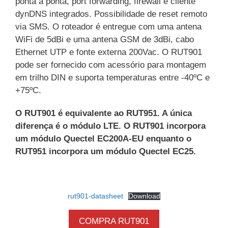
ponta a ponta, port forwarding, firewall e cliente
dynDNS integrados. Possibilidade de reset remoto
via SMS. O roteador é entregue com uma antena
WiFi de 5dBi e uma antena GSM de 3dBi, cabo
Ethernet UTP e fonte externa 200Vac. O RUT901
pode ser fornecido com acessório para montagem
em trilho DIN e suporta temperaturas entre -40ºC e
+75ºC.
O RUT901 é equivalente ao RUT951. A única
diferença é o módulo LTE. O RUT901 incorpora
um módulo Quectel EC200A-EU enquanto o
RUT951 incorpora um módulo Quectel EC25.
rut901-datasheet
Download
COMPRA RUT901