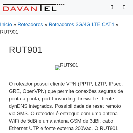
Saltar
para
o
Menu
Inicio
»
Roteadores
»
Roteadores 3G/4G LTE CAT4
»
conteúdo
RUT901
RUT901
O roteador possui cliente VPN (PPTP, L2TP, IPsec,
GRE, OpenVPN) que permite conexões seguras de
ponta a ponta, port forwarding, firewall e cliente
dynDNS integrados. Possibilidade de reset remoto
via SMS. O roteador é entregue com uma antena
WiFi de 5dBi e uma antena GSM de 3dBi, cabo
Ethernet UTP e fonte externa 200Vac. O RUT901