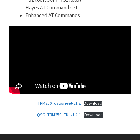
Hayes AT Command set
Enhanced AT Commands
TRM250_datasheet-v1.2
Download
QSG_TRM250_EN_v1.0-1
Download