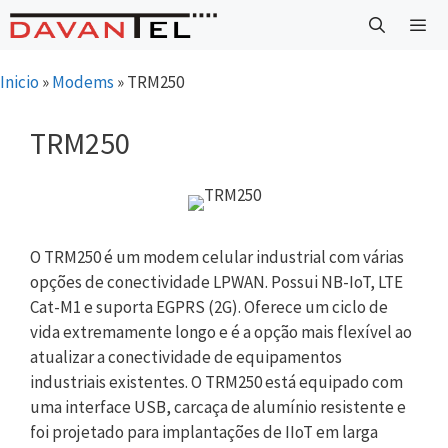
Saltar
para
o
Menu
Inicio
»
Modems
»
TRM250
conteúdo
TRM250
O TRM250 é um modem celular industrial com várias
opções de conectividade LPWAN. Possui NB-IoT, LTE
Cat-M1 e suporta EGPRS (2G). Oferece um ciclo de
vida extremamente longo e é a opção mais flexível ao
atualizar a conectividade de equipamentos
industriais existentes. O TRM250 está equipado com
uma interface USB, carcaça de alumínio resistente e
foi projetado para implantações de IIoT em larga