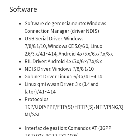
Software
Software de gerenciamento: Windows
Connection Manager (driver NDIS)
USB Serial Driver: Windows
7/8/8.1/10, Windows CE 5.0/6.0, Linux
2.6/3.x/4.1~4.14, Android 4.x/5.x/6.x/7.x/8.x
RIL Driver: Android 4.x/5.x/6.x/7.x/8.x
NDIS Driver: Windows 7/8/8.1/10
Gobinet Driver:Linux 2.6/3.x/4.1~4.14
Linux qmi wwan Driver: 3.x (3.4 and
later)/4.1~4.14
Protocolos:
TCP/UDP/PPP/FTP(S)/HTTP(S)/NTP/PING/Q
MI/SSL
Interfaz de gestión: Comandos AT (3GPP
TS27.007, 3GPP TS27.005)