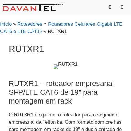
Saltar
para
o
Menu
Inicio
»
Roteadores
»
Roteadores Celulares Gigabit LTE
conteúdo
CAT6 e LTE CAT12
»
RUTXR1
RUTXR1
RUTXR1 – roteador empresarial
SFP/LTE CAT6 de 19” para
montagem em rack
O
RUTXR1
é o primeiro roteador para o segmento
empresarial da Teltonika. Com formato com orelhas
para montagem em racks de 19” e dupla entrada de