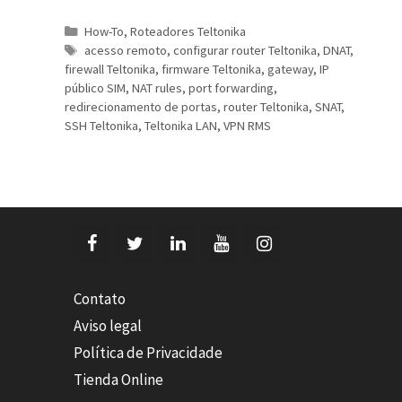
Categorias
How-To
,
Roteadores Teltonika
Etiquetas
acesso remoto
,
configurar router Teltonika
,
DNAT
,
firewall Teltonika
,
firmware Teltonika
,
gateway
,
IP
público SIM
,
NAT rules
,
port forwarding
,
redirecionamento de portas
,
router Teltonika
,
SNAT
,
SSH Teltonika
,
Teltonika LAN
,
VPN RMS
Contato
Aviso legal
Política de Privacidade
Tienda Online