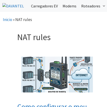
Saltar
Carregadores EV
Modems
Roteadores
para
o
Inicio
»
NAT rules
conteúdo
NAT rules
Como configurar o meu