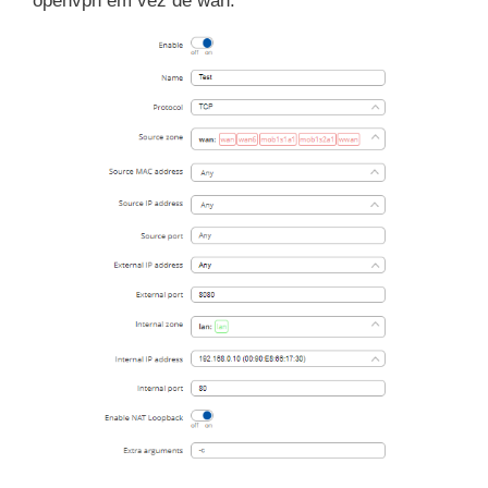
openvpn em vez de wan.