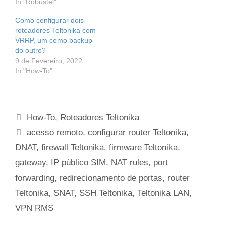
In "Robustel"
Como configurar dois
roteadores Teltonika com
VRRP, um como backup
do outro?
9 de Fevereiro, 2022
In "How-To"
Categorias
How-To
,
Roteadores Teltonika
Etiquetas
acesso remoto
,
configurar router Teltonika
,
DNAT
,
firewall Teltonika
,
firmware Teltonika
,
gateway
,
IP público SIM
,
NAT rules
,
port
forwarding
,
redirecionamento de portas
,
router
Teltonika
,
SNAT
,
SSH Teltonika
,
Teltonika LAN
,
VPN RMS