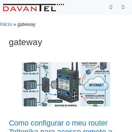
Saltar
para
o
Menu
Inicio
»
gateway
conteúdo
gateway
Como configurar o meu router
Teltonika para acesso remoto a