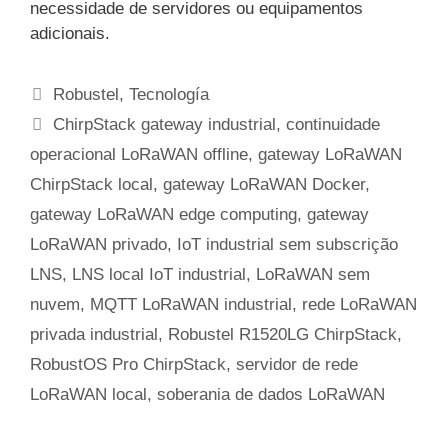
necessidade de servidores ou equipamentos
adicionais.
Categorias
Robustel
,
Tecnología
Etiquetas
ChirpStack gateway industrial
,
continuidade
operacional LoRaWAN offline
,
gateway LoRaWAN
ChirpStack local
,
gateway LoRaWAN Docker
,
gateway LoRaWAN edge computing
,
gateway
LoRaWAN privado
,
IoT industrial sem subscrição
LNS
,
LNS local IoT industrial
,
LoRaWAN sem
nuvem
,
MQTT LoRaWAN industrial
,
rede LoRaWAN
privada industrial
,
Robustel R1520LG ChirpStack
,
RobustOS Pro ChirpStack
,
servidor de rede
LoRaWAN local
,
soberania de dados LoRaWAN