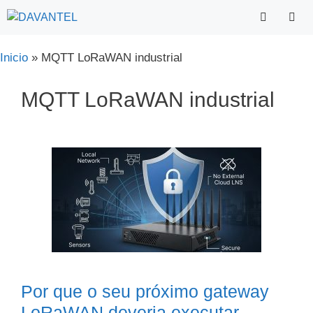
Saltar
para
o
Menu
Inicio
»
MQTT LoRaWAN industrial
conteúdo
MQTT LoRaWAN industrial
Por que o seu próximo gateway
LoRaWAN deveria executar