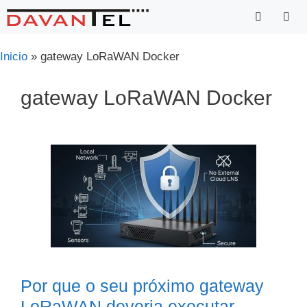
Saltar
para
o
Menu
Inicio
»
gateway LoRaWAN Docker
conteúdo
gateway LoRaWAN Docker
Por que o seu próximo gateway
LoRaWAN deveria executar