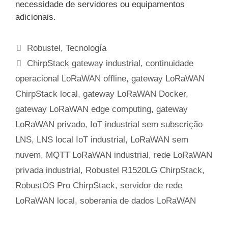
necessidade de servidores ou equipamentos
adicionais.
Categorias
Robustel
,
Tecnología
Etiquetas
ChirpStack gateway industrial
,
continuidade
operacional LoRaWAN offline
,
gateway LoRaWAN
ChirpStack local
,
gateway LoRaWAN Docker
,
gateway LoRaWAN edge computing
,
gateway
LoRaWAN privado
,
IoT industrial sem subscrição
LNS
,
LNS local IoT industrial
,
LoRaWAN sem
nuvem
,
MQTT LoRaWAN industrial
,
rede LoRaWAN
privada industrial
,
Robustel R1520LG ChirpStack
,
RobustOS Pro ChirpStack
,
servidor de rede
LoRaWAN local
,
soberania de dados LoRaWAN