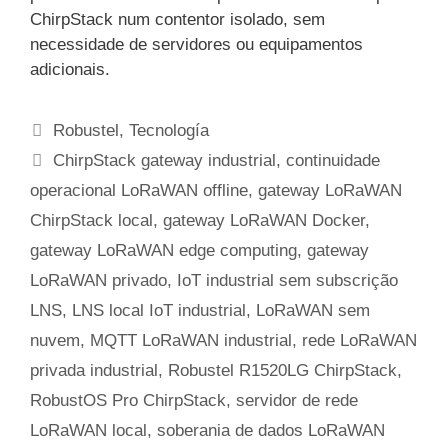
ChirpStack num contentor isolado, sem
necessidade de servidores ou equipamentos
adicionais.
Categorias
Robustel
,
Tecnología
Etiquetas
ChirpStack gateway industrial
,
continuidade
operacional LoRaWAN offline
,
gateway LoRaWAN
ChirpStack local
,
gateway LoRaWAN Docker
,
gateway LoRaWAN edge computing
,
gateway
LoRaWAN privado
,
IoT industrial sem subscrição
LNS
,
LNS local IoT industrial
,
LoRaWAN sem
nuvem
,
MQTT LoRaWAN industrial
,
rede LoRaWAN
privada industrial
,
Robustel R1520LG ChirpStack
,
RobustOS Pro ChirpStack
,
servidor de rede
LoRaWAN local
,
soberania de dados LoRaWAN