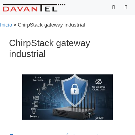
Saltar
para
o
Menu
Inicio
»
ChirpStack gateway industrial
conteúdo
ChirpStack gateway
industrial