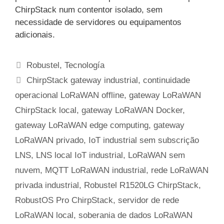
ChirpStack num contentor isolado, sem
necessidade de servidores ou equipamentos
adicionais.
Categorias
Robustel
,
Tecnología
Etiquetas
ChirpStack gateway industrial
,
continuidade
operacional LoRaWAN offline
,
gateway LoRaWAN
ChirpStack local
,
gateway LoRaWAN Docker
,
gateway LoRaWAN edge computing
,
gateway
LoRaWAN privado
,
IoT industrial sem subscrição
LNS
,
LNS local IoT industrial
,
LoRaWAN sem
nuvem
,
MQTT LoRaWAN industrial
,
rede LoRaWAN
privada industrial
,
Robustel R1520LG ChirpStack
,
RobustOS Pro ChirpStack
,
servidor de rede
LoRaWAN local
,
soberania de dados LoRaWAN