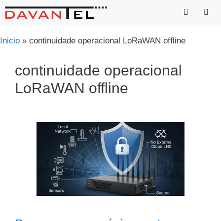
Saltar
para
o
Menu
Inicio
»
continuidade operacional LoRaWAN offline
conteúdo
continuidade operacional
LoRaWAN offline