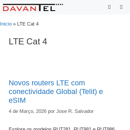
Saltar
para
o
Menu
Inicio
»
LTE Cat 4
conteúdo
LTE Cat 4
Novos routers LTE com
conectividade Global (Telit) e
eSIM
4 de Março, 2026
por
Jose R. Salvador
Explore os modelos RUT281, RUT981 e RUT986,