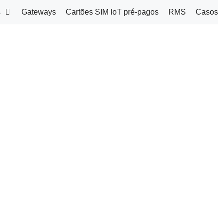
s
Gateways
Cartões SIM IoT pré-pagos
RMS
Casos