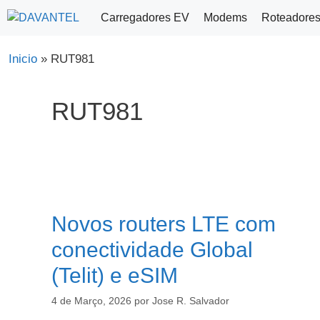
Saltar
Carregadores EV
Modems
Roteadore
para
o
Inicio
»
RUT981
conteúdo
RUT981
Novos routers LTE com
conectividade Global
(Telit) e eSIM
4 de Março, 2026
por
Jose R. Salvador