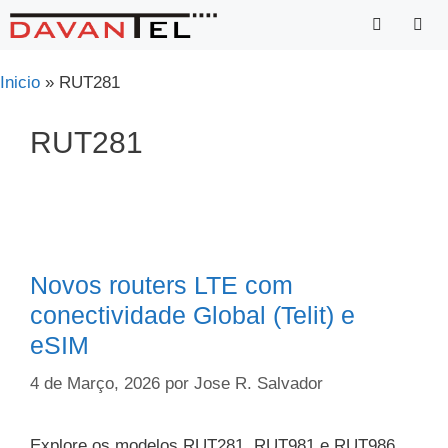
Saltar
para
o
Menu
Inicio
»
RUT281
conteúdo
RUT281
Novos routers LTE com
conectividade Global (Telit) e
eSIM
4 de Março, 2026
por
Jose R. Salvador
Explore os modelos RUT281, RUT981 e RUT986,