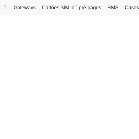
s
Gateways
Cartões SIM IoT pré-pagos
RMS
Casos