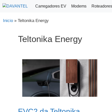
Saltar
Carregadores EV
Modems
Roteadore
para
o
Inicio
»
Teltonika Energy
conteúdo
Teltonika Energy
EVC2 da Teltonika