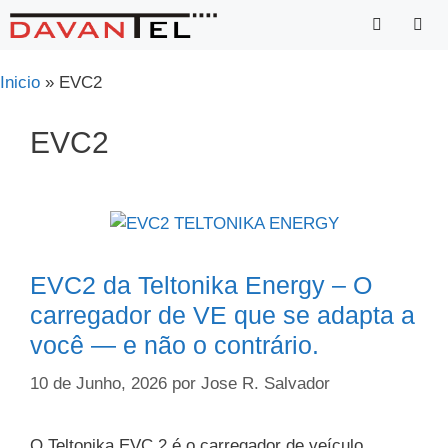
Saltar
para
o
Menu
Inicio
»
EVC2
conteúdo
EVC2
EVC2 da Teltonika Energy – O
carregador de VE que se adapta a
você — e não o contrário.
10 de Junho, 2026
por
Jose R. Salvador
O Teltonika EVC 2 é o carregador de veículo