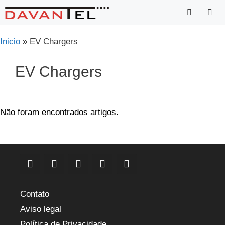
Saltar
para
o
Menu
Inicio
»
EV Chargers
conteúdo
EV Chargers
Não foram encontrados artigos.
Contato
Aviso legal
Política de Privacidade