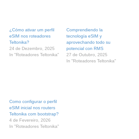
Comprendiendo la
tecnología eSIM y
aprovechando todo su
potencial con RMS
27 de Outubro, 2025
¿Cómo ativar um perfil
In "Roteadores Teltonika"
eSIM nos roteadores
Teltonika?
24 de Dezembro, 2025
In "Roteadores Teltonika"
Como configurar o perfil
eSIM inicial nos routers
Teltonika com bootstrap?
4 de Fevereiro, 2026
In "Roteadores Teltonika"
Categorias
Roteadores Teltonika
Etiquetas
eSIM
,
RUT241 eSIM
,
RUTM30
,
RUTM54
,
Teltonika Networks