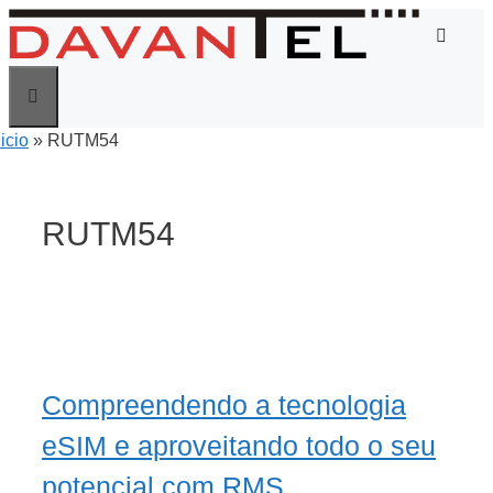
Saltar
para
o
conteúdo
nicio
»
RUTM54
Menu
RUTM54
Compreendendo a tecnologia
eSIM e aproveitando todo o seu
potencial com RMS