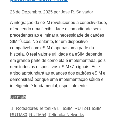
23 de Dezembro, 2025
por
Jose R. Salvador
A integração da eSIM revolucionou a conectividade,
oferecendo uma flexibilidade e comodidade sem
precedentes ao eliminar a necessidade de cartões
SIM físicos. No entanto, ter um dispositivo
compatível com eSIM é apenas uma parte da
história. O real valor e utilidade da eSIM depende
em grande parte de como ela é implementada, pois
nem todos os dispositivos eSIM são iguais. Este
artigo aprofundará as nuances dos padrões eSIM e
demonstrará por que uma implementação sólida e
inteligente é fundamental, especialmente …
Ler mais
Categorias
Etiquetas
Roteadores Teltonika
eSIM
,
RUT241 eSIM
,
RUTM30
,
RUTM54
,
Teltonika Networks