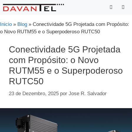
Saltar
para
o
Menu
Inicio
»
Blog
»
Conectividade 5G Projetada com Propósito:
conteúdo
o Novo RUTM55 e o Superpoderoso RUTC50
Conectividade 5G Projetada
com Propósito: o Novo
RUTM55 e o Superpoderoso
RUTC50
23 de Dezembro, 2025
por
Jose R. Salvador