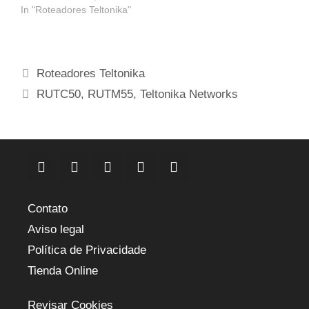
In "Roteadores Teltonika"
Categorias
Roteadores Teltonika
Etiquetas
RUTC50
,
RUTM55
,
Teltonika Networks
Contato
Aviso legal
Política de Privacidade
Tienda Online
Revisar Cookies