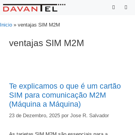
Saltar
para
o
Menu
Inicio
»
ventajas SIM M2M
conteúdo
ventajas SIM M2M
Te explicamos o que é um cartão
SIM para comunicação M2M
(Máquina a Máquina)
23 de Dezembro, 2025
por
Jose R. Salvador
As tarjetas SIM M2M são essenciais para a