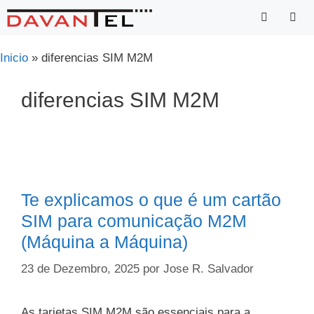
Saltar
para
o
Menu
Inicio
»
diferencias SIM M2M
conteúdo
diferencias SIM M2M
Te explicamos o que é um cartão
SIM para comunicação M2M
(Máquina a Máquina)
23 de Dezembro, 2025
por
Jose R. Salvador
As tarjetas SIM M2M são essenciais para a