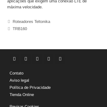
aplicações que exigem uma conexão LTE de
máxima velocidade.
Categorias
Roteadores Teltonika
Etiquetas
TRB160
Contato
Aviso legal
Política de Privacidade
Tienda Online
Revisar Cookies