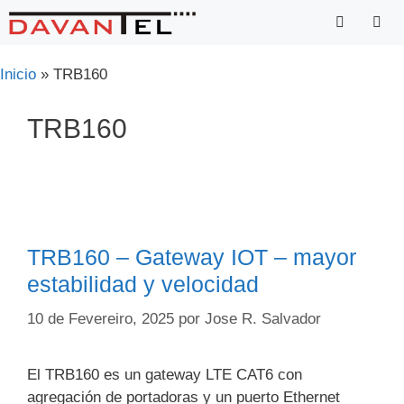
Saltar
para
o
Menu
Inicio
»
TRB160
conteúdo
TRB160
TRB160 – Gateway IOT – mayor
estabilidad y velocidad
10 de Fevereiro, 2025
por
Jose R. Salvador
El TRB160 es un gateway LTE CAT6 con
agregación de portadoras y un puerto Ethernet