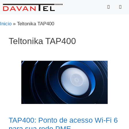
Saltar
para
o
Menu
Inicio
»
Teltonika TAP400
conteúdo
Teltonika TAP400
TAP400: Ponto de acesso Wi-Fi 6
para sua rede PME