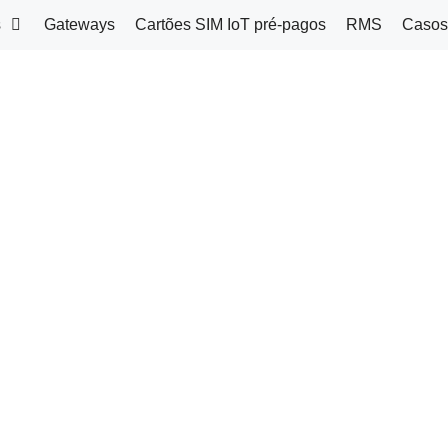
s
Gateways
Cartões SIM IoT pré-pagos
RMS
Casos