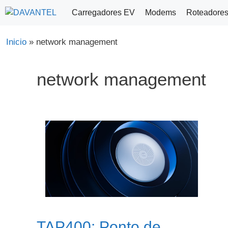
Saltar
Carregadores EV
Modems
Roteadore
para
o
Inicio
»
network management
conteúdo
network management
TAP400: Ponto de