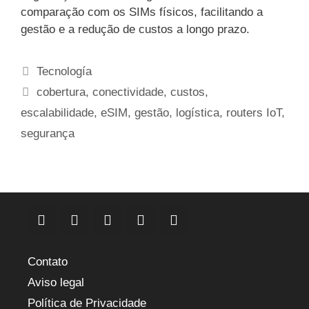
comparação com os SIMs físicos, facilitando a
gestão e a redução de custos a longo prazo.
Categorias
Tecnología
Etiquetas
cobertura
,
conectividade
,
custos
,
escalabilidade
,
eSIM
,
gestão
,
logística
,
routers IoT
,
segurança
Contato
Aviso legal
Política de Privacidade