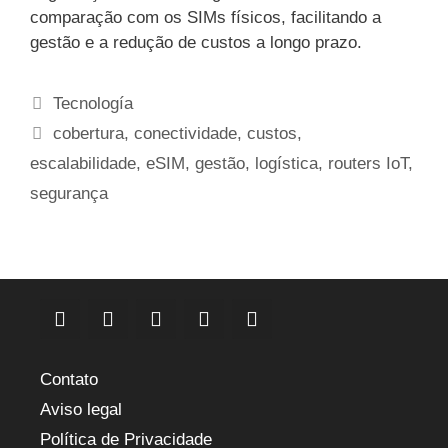
comparação com os SIMs físicos, facilitando a
gestão e a redução de custos a longo prazo.
Categorias
Tecnología
Etiquetas
cobertura
,
conectividade
,
custos
,
escalabilidade
,
eSIM
,
gestão
,
logística
,
routers IoT
,
segurança
Contato
Aviso legal
Política de Privacidade