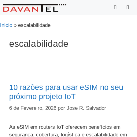
Saltar
para
o
Menu
Inicio
»
escalabilidade
conteúdo
escalabilidade
10 razões para usar eSIM no seu
próximo projeto IoT
6 de Fevereiro, 2026
por
Jose R. Salvador
As eSIM em routers IoT oferecem benefícios em
segurança, cobertura, logística e escalabilidade em