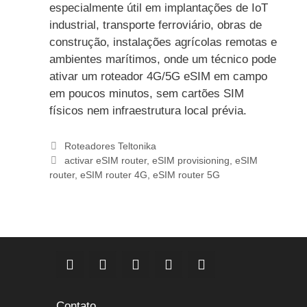
especialmente útil em implantações de IoT
industrial, transporte ferroviário, obras de
construção, instalações agrícolas remotas e
ambientes marítimos, onde um técnico pode
ativar um roteador 4G/5G eSIM em campo
em poucos minutos, sem cartões SIM
físicos nem infraestrutura local prévia.
Categorias
Roteadores Teltonika
Etiquetas
activar eSIM router
,
eSIM provisioning
,
eSIM
router
,
eSIM router 4G
,
eSIM router 5G
Contato