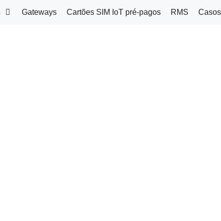
s
Gateways
Cartões SIM IoT pré-pagos
RMS
Casos