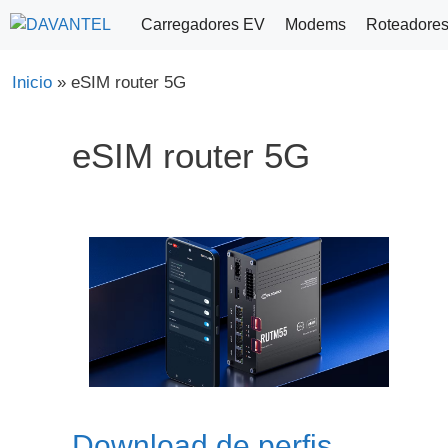
Saltar
Carregadores EV
Modems
Roteadore
para
o
Inicio
»
eSIM router 5G
conteúdo
eSIM router 5G
Download de perfis