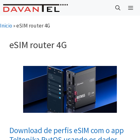
Saltar
para
o
Menu
Inicio
»
eSIM router 4G
conteúdo
eSIM router 4G
Download de perfis eSIM com o app
Teltonika RutOS usando os dados