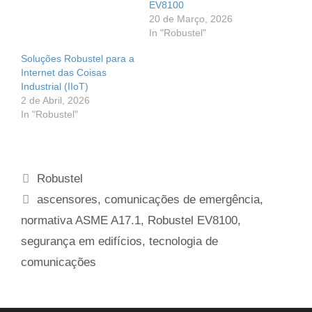
EV8100
20 de Março, 2026
In "Robustel"
Soluções Robustel para a
Internet das Coisas
Industrial (IIoT)
2 de Abril, 2026
In "Robustel"
Categorias
Robustel
Etiquetas
ascensores
,
comunicações de emergência
,
normativa ASME A17.1
,
Robustel EV8100
,
segurança em edifícios
,
tecnologia de
comunicações