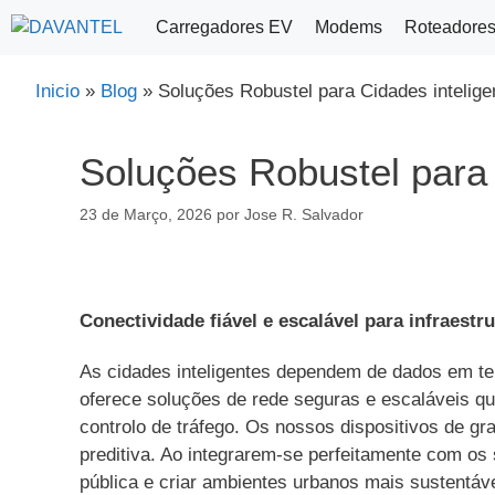
Saltar
Carregadores EV
Modems
Roteadore
para
o
Inicio
»
Blog
»
Soluções Robustel para Cidades intelige
conteúdo
Soluções Robustel para 
23 de Março, 2026
por
Jose R. Salvador
Conectividade fiável e escalável para infraest
As cidades inteligentes dependem de dados em temp
oferece soluções de rede seguras e escaláveis qu
controlo de tráfego. Os nossos dispositivos de gr
preditiva. Ao integrarem-se perfeitamente com os
pública e criar ambientes urbanos mais sustentáve