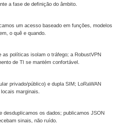
te a fase de definição do âmbito.
Aplicamos um acesso baseado em funções, modelos
em, o quê e quando.
 as políticas isolam o tráfego; a RobustVPN
mento de TI se mantém confortável.
lular privado/público) e dupla SIM; LoRaWAN
locais marginais.
a e desduplicamos os dados; publicamos JSON
cebam sinais, não ruído.