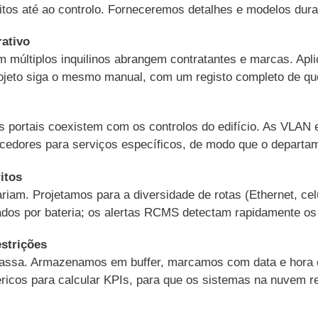
tos até ao controlo. Forneceremos detalhes e modelos duran
ativo
om múltiplos inquilinos abrangem contratantes e marcas. 
rojeto siga o mesmo manual, com um registo completo de qu
 portais coexistem com os controlos do edifício. As VLAN e
ecedores para serviços específicos, de modo que o departa
itos
riam. Projetamos para a diversidade de rotas (Ethernet, ce
os por bateria; os alertas RCMS detectam rapidamente os 
strições
escassa. Armazenamos em buffer, marcamos com data e hor
ricos para calcular KPIs, para que os sistemas na nuvem re