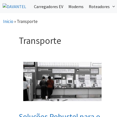
Saltar
Carregadores EV
Modems
Roteadores
para
o
Inicio
»
Transporte
conteúdo
Transporte
Soluções Robustel para o