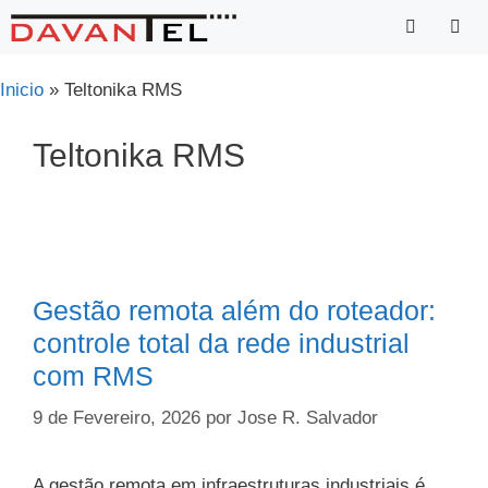
Saltar
para
o
Menu
Inicio
»
Teltonika RMS
conteúdo
Teltonika RMS
Gestão remota além do roteador:
controle total da rede industrial
com RMS
9 de Fevereiro, 2026
por
Jose R. Salvador
A gestão remota em infraestruturas industriais é