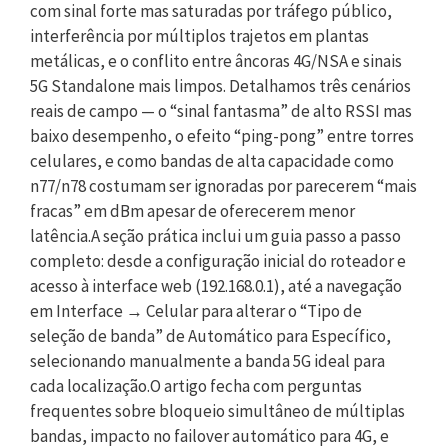
com sinal forte mas saturadas por tráfego público,
interferência por múltiplos trajetos em plantas
metálicas, e o conflito entre âncoras 4G/NSA e sinais
5G Standalone mais limpos. Detalhamos três cenários
reais de campo — o “sinal fantasma” de alto RSSI mas
baixo desempenho, o efeito “ping-pong” entre torres
celulares, e como bandas de alta capacidade como
n77/n78 costumam ser ignoradas por parecerem “mais
fracas” em dBm apesar de oferecerem menor
latência.A seção prática inclui um guia passo a passo
completo: desde a configuração inicial do roteador e
acesso à interface web (192.168.0.1), até a navegação
em Interface → Celular para alterar o “Tipo de
seleção de banda” de Automático para Específico,
selecionando manualmente a banda 5G ideal para
cada localização.O artigo fecha com perguntas
frequentes sobre bloqueio simultâneo de múltiplas
bandas, impacto no failover automático para 4G, e