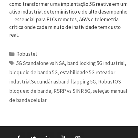
como transformar uma implantação 5G reativa em um
ativo industrial determinístico e de alto desempenho
— essencial para PLCs remotos, AGVs e telemetria
crítica onde cada minuto de inatividade tem custo
real.
Categorias
Robustel
Etiquetas
5G Standalone vs NSA
,
band locking 5G industrial
,
bloqueio de banda 5G
,
estabilidade 5G roteador
industrialSecundáriasband flapping 5G
,
RobustOS
bloqueio de banda
,
RSRP vs SINR 5G
,
seleção manual
de banda celular