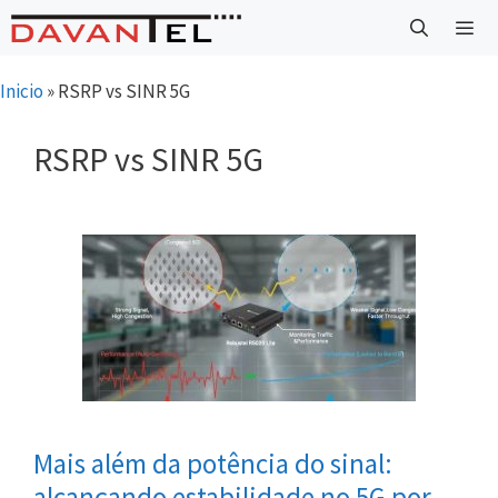
Saltar
para
o
Menu
Inicio
»
RSRP vs SINR 5G
conteúdo
RSRP vs SINR 5G
Mais além da potência do sinal:
alcançando estabilidade no 5G por