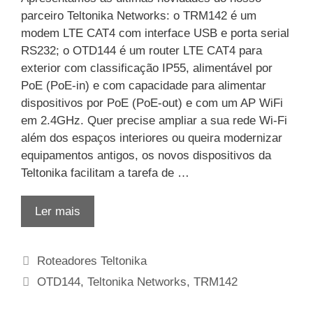
parceiro Teltonika Networks: o TRM142 é um
modem LTE CAT4 com interface USB e porta serial
RS232; o OTD144 é um router LTE CAT4 para
exterior com classificação IP55, alimentável por
PoE (PoE-in) e com capacidade para alimentar
dispositivos por PoE (PoE-out) e com um AP WiFi
em 2.4GHz. Quer precise ampliar a sua rede Wi-Fi
além dos espaços interiores ou queira modernizar
equipamentos antigos, os novos dispositivos da
Teltonika facilitam a tarefa de …
Ler mais
Categorias
Roteadores Teltonika
Etiquetas
OTD144
,
Teltonika Networks
,
TRM142