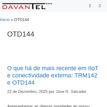
Saltar
para
o
Menu
Inicio
»
OTD144
conteúdo
OTD144
O que há de mais recente em IIoT
e conectividade externa: TRM142
e OTD144
22 de Dezembro, 2025
por
Jose R. Salvador
Apresentamos as últimas novidades do nosso