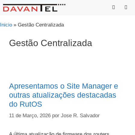
Saltar
para
o
Menu
Inicio
»
Gestão Centralizada
conteúdo
Gestão Centralizada
Apresentamos o Site Manager e
outras atualizações destacadas
do RutOS
11 de Março, 2026
por
Jose R. Salvador
A última atualização de firmware dos routers