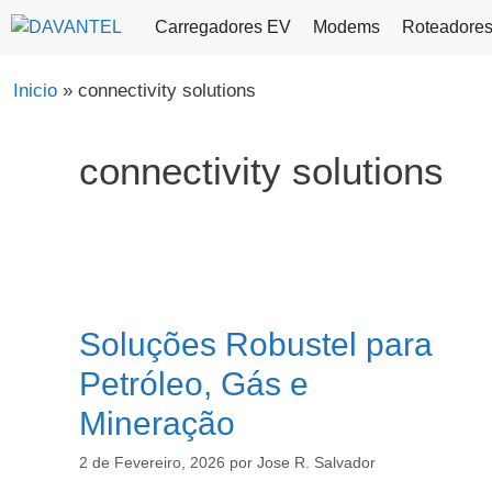
Saltar
Carregadores EV
Modems
Roteadore
para
o
Inicio
»
connectivity solutions
conteúdo
connectivity solutions
Soluções Robustel para
Petróleo, Gás e
Mineração
2 de Fevereiro, 2026
por
Jose R. Salvador