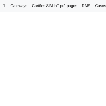
s
Gateways
Cartões SIM IoT pré-pagos
RMS
Casos