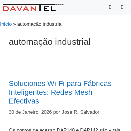
Saltar
para
o
Menu
Inicio
»
automação industrial
conteúdo
automação industrial
Soluciones Wi-Fi para Fábricas
Inteligentes: Redes Mesh
Efectivas
30 de Janeiro, 2026
por
Jose R. Salvador
Os pontos de acesso DAP140 e DAP142 são vitais