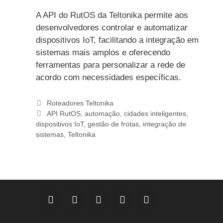
A API do RutOS da Teltonika permite aos
desenvolvedores controlar e automatizar
dispositivos IoT, facilitando a integração em
sistemas mais amplos e oferecendo
ferramentas para personalizar a rede de
acordo com necessidades específicas.
Categorias
Roteadores Teltonika
Etiquetas
API RutOS
,
automação
,
cidades inteligentes
,
dispositivos IoT
,
gestão de frotas
,
integração de
sistemas
,
Teltonika