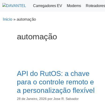
Saltar
Carregadores EV
Modems
Roteadore
para
o
Inicio
»
automação
conteúdo
automação
API do RutOS: a chave
para o controle remoto e
a personalização flexível
28 de Janeiro, 2026
por
Jose R. Salvador