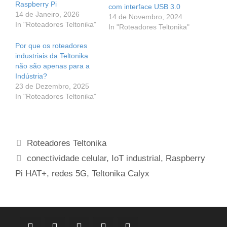
Raspberry Pi
com interface USB 3.0
14 de Janeiro, 2026
14 de Novembro, 2024
In "Roteadores Teltonika"
In "Roteadores Teltonika"
Por que os roteadores
industriais da Teltonika
não são apenas para a
Indústria?
23 de Dezembro, 2025
In "Roteadores Teltonika"
Categorias
Roteadores Teltonika
Etiquetas
conectividade celular
,
IoT industrial
,
Raspberry
Pi HAT+
,
redes 5G
,
Teltonika Calyx