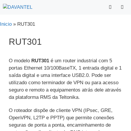
Saltar
para
o
Menu
Inicio
»
RUT301
conteúdo
RUT301
O modelo
RUT301
é um router industrial com 5
portas Ethernet 10/100BaseTX, 1 entrada digital e 1
saída digital e uma interface USB2.0. Pode ser
utilizado como terminador de VPN ou para acesso
seguro e remoto a equipamentos atrás dele através
da plataforma RMS da Teltonika.
O roteador dispõe de cliente VPN (IPsec, GRE,
OpenVPN, L2TP e PPTP) que permite conexões
seguras de ponta a ponta, encaminhamento de