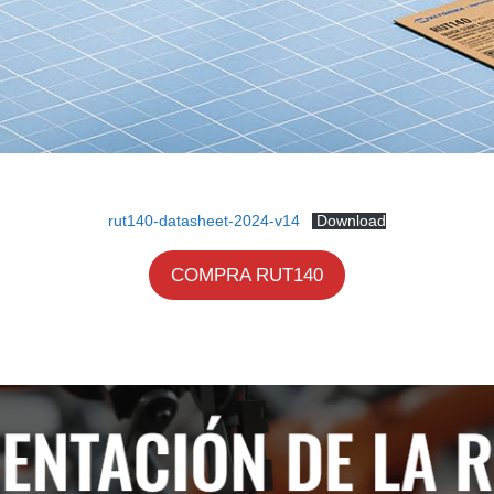
rut140-datasheet-2024-v14
Download
COMPRA RUT140