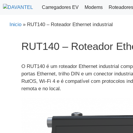
Saltar
Carregadores EV
Modems
Roteadore
para
o
Inicio
»
RUT140 – Roteador Ethernet industrial
conteúdo
RUT140 – Roteador Ether
O RUT140 é um roteador Ethernet industrial compa
portas Ethernet, trilho DIN e um conector indust
RutOS, Wi-Fi 4 e é compatível com protocolos 
remota e no local.