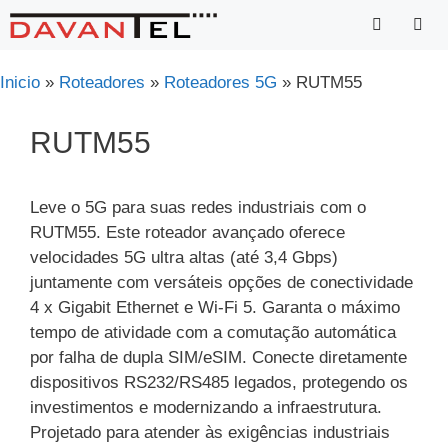
Saltar
para
o
Menu
Inicio
»
Roteadores
»
Roteadores 5G
»
RUTM55
conteúdo
RUTM55
Leve o 5G para suas redes industriais com o
RUTM55. Este roteador avançado oferece
velocidades 5G ultra altas (até 3,4 Gbps)
juntamente com versáteis opções de conectividade
4 x Gigabit Ethernet e Wi-Fi 5. Garanta o máximo
tempo de atividade com a comutação automática
por falha de dupla SIM/eSIM. Conecte diretamente
dispositivos RS232/RS485 legados, protegendo os
investimentos e modernizando a infraestrutura.
Projetado para atender às exigências industriais