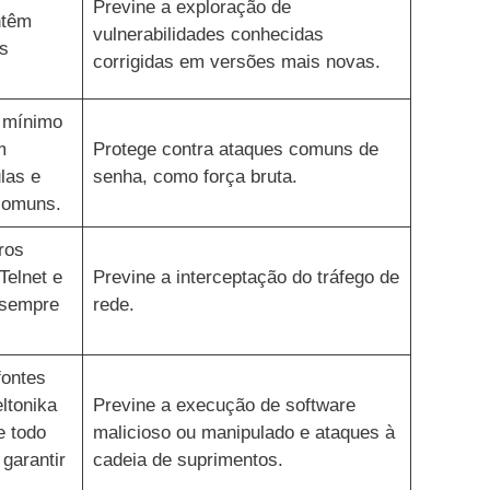
Previne a exploração de
ntêm
vulnerabilidades conhecidas
s
corrigidas em versões mais novas.
 mínimo
m
Protege contra ataques comuns de
las e
senha, como força bruta.
comuns.
ros
Telnet e
Previne a interceptação do tráfego de
 sempre
rede.
fontes
eltonika
Previne a execução de software
e todo
malicioso ou manipulado e ataques à
garantir
cadeia de suprimentos.