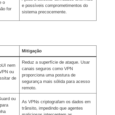
e o
e possíveis comprometimentos do
ão for
sistema precocemente.
Mitigação
Reduz a superfície de ataque. Usar
ebUI nem
canais seguros como VPN
 VPN ou
proporciona uma postura de
ssitar de
segurança mais sólida para acesso
remoto.
Guard ou
As VPNs criptografam os dados em
 para
trânsito, impedindo que agentes
nha
maliciosos interceptem as