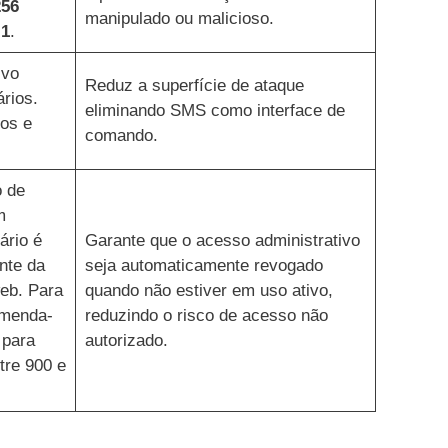
56
manipulado ou malicioso.
1
.
lvo
Reduz a superfície de ataque
rios.
eliminando SMS como interface de
os e
comando.
o de
m
ário é
Garante que o acesso administrativo
nte da
seja automaticamente revogado
web. Para
quando não estiver em uso ativo,
omenda-
reduzindo o risco de acesso não
 para
autorizado.
tre 900 e