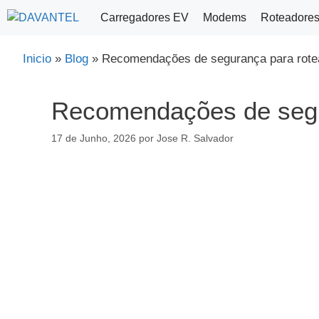
Saltar
Carregadores EV
Modems
Roteadore
para
o
Inicio
»
Blog
»
Recomendações de segurança para rotea
conteúdo
Recomendações de segur
17 de Junho, 2026
por
Jose R. Salvador