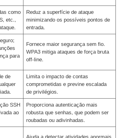
adas como
Reduz a superfície de ataque
S, etc.,
minimizando os possíveis pontos de
ataque.
entrada.
eguro;
Fornece maior segurança sem fio.
funções
WPA3 mitiga ataques de força bruta
nça para
off-line.
de de
Limita o impacto de contas
ualquer
comprometidas e previne escalada
iada.
de privilégios.
cação SSH
Proporciona autenticação mais
ivada ao
robusta que senhas, que podem ser
roubadas ou adivinhadas.
Ajuda a detectar atividades anormais