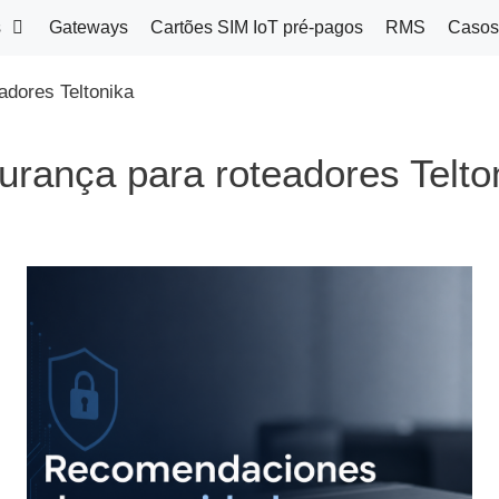
s
Gateways
Cartões SIM IoT pré-pagos
RMS
Casos
dores Teltonika
ança para roteadores Telto