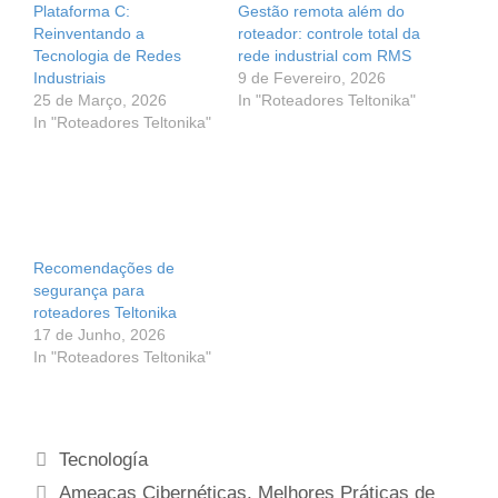
Plataforma C:
Gestão remota além do
Reinventando a
roteador: controle total da
Tecnologia de Redes
rede industrial com RMS
Industriais
9 de Fevereiro, 2026
25 de Março, 2026
In "Roteadores Teltonika"
In "Roteadores Teltonika"
Recomendações de
segurança para
roteadores Teltonika
17 de Junho, 2026
In "Roteadores Teltonika"
Categorias
Tecnología
Etiquetas
Ameaças Cibernéticas
,
Melhores Práticas de