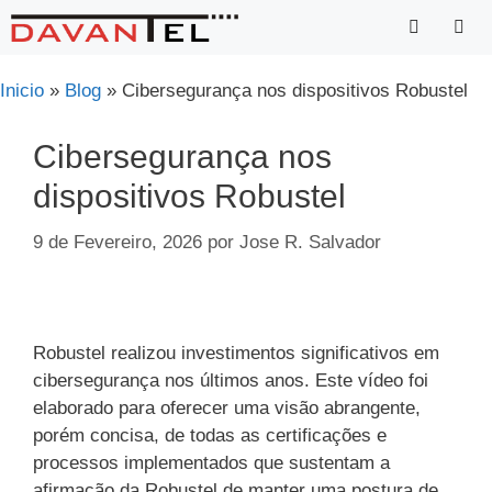
Saltar
para
o
Menu
Inicio
»
Blog
»
Cibersegurança nos dispositivos Robustel
conteúdo
Cibersegurança nos
dispositivos Robustel
9 de Fevereiro, 2026
por
Jose R. Salvador
Robustel realizou investimentos significativos em
cibersegurança nos últimos anos. Este vídeo foi
elaborado para oferecer uma visão abrangente,
porém concisa, de todas as certificações e
processos implementados que sustentam a
afirmação da Robustel de manter uma postura de