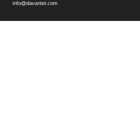
info@davantel.com
Newsletter
Deixe seu e-mail:
© 2026 Desarrollos AVANzados en TELecomunicaciones, S.L. -
ESB63615553