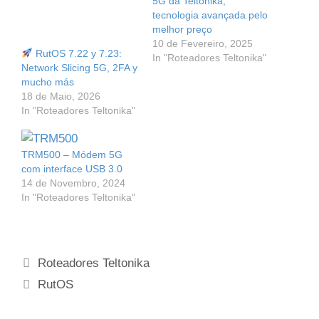
5G da Teltonika,
tecnologia avançada pelo
melhor preço
10 de Fevereiro, 2025
RutOS 7.22 y 7.23:
In "Roteadores Teltonika"
Network Slicing 5G, 2FA y
mucho más
18 de Maio, 2026
In "Roteadores Teltonika"
TRM500 – Módem 5G
com interface USB 3.0
14 de Novembro, 2024
In "Roteadores Teltonika"
Categorias
Roteadores Teltonika
Etiquetas
RutOS